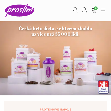
0
Česká keto dieta, se kterou zhublo
už více než 35 000 lidí.
Proteinový pudink - 300 g - Banán
PROTEINOVÉ NÁPOJE