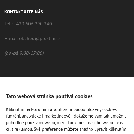
KONTAKTUJTE NÁS
Tel.: +420 606 290 240
E-mail obchod@proslim.cz
(po-pá 9:00-17:00)
Tato webová stránka používá cookies
Kliknutím na Rozumím a souhlasím budou uloženy cookies
funkční, analytické i marketingové - dokážeme vám tak umožnit
pohodlné používání webu, měřit funkčnost našeho webu i vás
cílit reklamou. Své preference můžete snadno upravit kliknutím