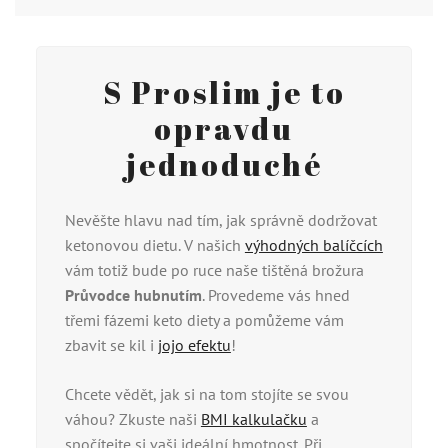
S Proslim je to
opravdu
jednoduché
Nevěšte hlavu nad tím, jak správně dodržovat
ketonovou dietu. V našich
výhodných balíčcích
vám totiž bude po ruce naše tištěná brožura
Průvodce hubnutím
. Provedeme vás hned
třemi fázemi keto diety a pomůžeme vám
zbavit se kil i
jojo efektu
!
Chcete vědět, jak si na tom stojíte se svou
váhou? Zkuste naši
BMI kalkulačku
a
spočítejte si vaši ideální hmotnost. Při