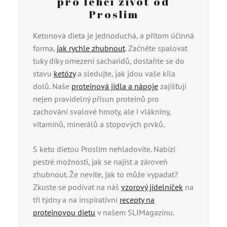
pro lehčí život od
Proslim
Ketonová dieta je jednoduchá, a přitom účinná
forma,
jak rychle zhubnout
. Začněte spalovat
tuky díky omezení sacharidů, dostaňte se do
stavu
ketózy
a sledujte, jak jdou vaše kila
dolů. Naše
proteinová jídla a nápoje
zajišťují
nejen pravidelný přísun proteinů pro
zachování svalové hmoty, ale i vlákniny,
vitamínů, minerálů a stopových prvků.
S keto dietou Proslim nehladovíte. Nabízí
pestré možnosti, jak se najíst a zároveň
zhubnout. Že nevíte, jak to může vypadat?
Zkuste se podívat na náš
vzorový jídelníček
na
tři týdny a na inspirativní
recepty na
proteinovou dietu
v našem SLIMagazínu.