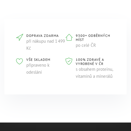
DOPRAVA ZDARMA
9300+ ODBĚRNÝCH
MÍST
při nákupu nad 1 499
po celé ČR
Kč
VŠE SKLADEM
100% ZDRAVÉ A
VYROBENÉ V ČR
připraveno k
s obsahem proteinu,
odeslání
vitamínů a minerálů