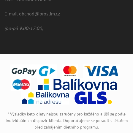
E-mail obchod@proslim.cz
(po-pá 9:00-17:00)
* Výsledky keto diety nejsou zaručeny pro každého a liší se podle
individuálních dispozic klienta. Doporučujeme se poradit s lékařem
před zahájením dietního programu.