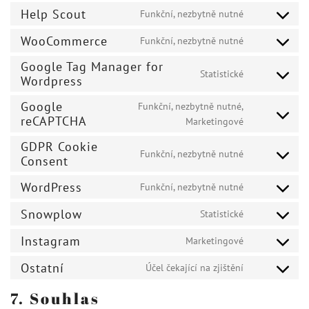
to
Help Scout
Funkční, nezbytně nutné
Consent
service
to
WooCommerce
wistia
Funkční, nezbytně nutné
Consent
service
to
Google Tag Manager for
help-
Statistické
service
Wordpress
Consent
scout
woocommerc
to
Google
Funkční, nezbytně nutné,
service
reCAPTCHA
Consent
Marketingové
google-
to
tag-
GDPR Cookie
service
Funkční, nezbytně nutné
manager-
Consent
Consent
google-
for-
to
recaptcha
WordPress
Funkční, nezbytně nutné
wordpress
service
Consent
gdpr-
to
Snowplow
Statistické
Consent
cookie-
service
to
consent
Instagram
wordpress
Marketingové
Consent
service
to
Ostatní
snowplow
Účel čekající na zjištění
Consent
service
to
instagram
7. Souhlas
service