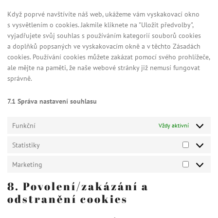
ostatní
Když poprvé navštívíte náš web, ukážeme vám vyskakovací okno
s vysvětlením o cookies. Jakmile kliknete na "Uložit předvolby",
vyjadřujete svůj souhlas s používáním kategorií souborů cookies
a doplňků popsaných ve vyskakovacím okně a v těchto Zásadách
cookies. Používání cookies můžete zakázat pomocí svého prohlížeče,
ale mějte na paměti, že naše webové stránky již nemusí fungovat
správně.
7.1 Správa nastavení souhlasu
Funkční
Vždy aktivní
Statistiky
Statistiky
Marketing
Marketin
8. Povolení/zakázání a
odstranění cookies