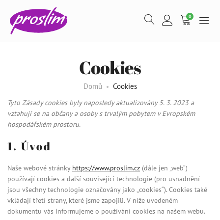
0
Cookies
Domů
Cookies
Tyto Zásady cookies byly naposledy aktualizovány 5. 3. 2023 a
vztahují se na občany a osoby s trvalým pobytem v Evropském
hospodářském prostoru.
1. Úvod
Naše webové stránky
https://www.proslim.cz
(dále jen „web“)
používají cookies a další související technologie (pro usnadnění
jsou všechny technologie označovány jako „cookies“). Cookies také
Proteinová vaječná omeleta - 300 g -
vkládají třetí strany, které jsme zapojili. V níže uvedeném
dokumentu vás informujeme o používání cookies na našem webu.
Zeleninová