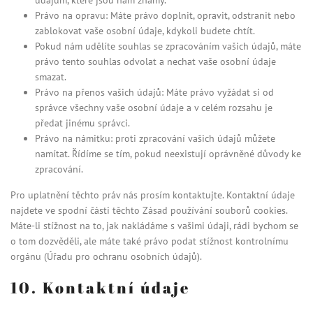
údajům, které jsou nám známy.
Právo na opravu: Máte právo doplnit, opravit, odstranit nebo
zablokovat vaše osobní údaje, kdykoli budete chtít.
Pokud nám udělíte souhlas se zpracováním vašich údajů, máte
právo tento souhlas odvolat a nechat vaše osobní údaje
smazat.
Právo na přenos vašich údajů: Máte právo vyžádat si od
správce všechny vaše osobní údaje a v celém rozsahu je
předat jinému správci.
Právo na námitku: proti zpracování vašich údajů můžete
namítat. Řídíme se tím, pokud neexistují oprávněné důvody ke
zpracování.
Pro uplatnění těchto práv nás prosím kontaktujte. Kontaktní údaje
najdete ve spodní části těchto Zásad používání souborů cookies.
Máte-li stížnost na to, jak nakládáme s vašimi údaji, rádi bychom se
o tom dozvěděli, ale máte také právo podat stížnost kontrolnímu
orgánu (Úřadu pro ochranu osobních údajů).
10. Kontaktní údaje