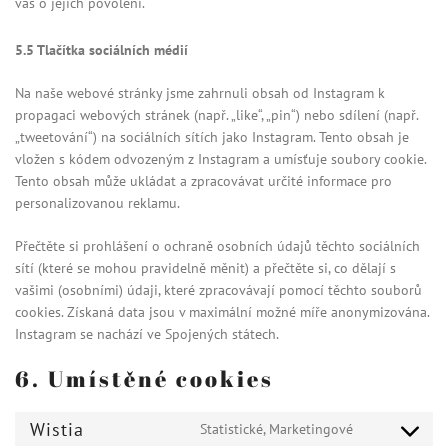
vás o jejich povolení.
5.5 Tlačítka sociálních médií
Na naše webové stránky jsme zahrnuli obsah od Instagram k
propagaci webových stránek (např. „like“, „pin“) nebo sdílení (např.
„tweetování“) na sociálních sítích jako Instagram. Tento obsah je
vložen s kódem odvozeným z Instagram a umísťuje soubory cookie.
Tento obsah může ukládat a zpracovávat určité informace pro
personalizovanou reklamu.
Přečtěte si prohlášení o ochraně osobních údajů těchto sociálních
sítí (které se mohou pravidelně měnit) a přečtěte si, co dělají s
vašimi (osobními) údaji, které zpracovávají pomocí těchto souborů
cookies. Získaná data jsou v maximální možné míře anonymizována.
Instagram se nachází ve Spojených státech.
6. Umístěné cookies
Wistia
Statistické, Marketingové
Consent