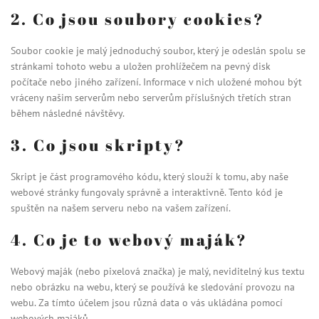
289
Kč
+
DO KOŠÍKU
2. Co jsou soubory cookies?
Soubor cookie je malý jednoduchý soubor, který je odeslán spolu se
stránkami tohoto webu a uložen prohlížečem na pevný disk
počítače nebo jiného zařízení. Informace v nich uložené mohou být
vráceny našim serverům nebo serverům příslušných třetích stran
během následné návštěvy.
3. Co jsou skripty?
Skript je část programového kódu, který slouží k tomu, aby naše
webové stránky fungovaly správně a interaktivně. Tento kód je
spuštěn na našem serveru nebo na vašem zařízení.
4. Co je to webový maják?
Webový maják (nebo pixelová značka) je malý, neviditelný kus textu
nebo obrázku na webu, který se používá ke sledování provozu na
webu. Za tímto účelem jsou různá data o vás ukládána pomocí
webových majáků.