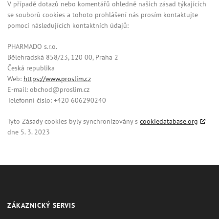
V případě dotazů nebo komentářů ohledně našich zásad týkajících
se souborů cookies a tohoto prohlášení nás prosím kontaktujte
pomocí následujících kontaktních údajů:
PHARMADO s.r.o.
Bělehradská 858/23, 120 00, Praha 2
Česká republika
Web:
https://www.proslim.cz
E-mail:
zc.milsorp@dohcbo
Telefonní číslo: +420 606290240
Tyto Zásady cookies byly synchronizovány s
cookiedatabase.org
dne 5. 3. 2023
ZÁKAZNICKÝ SERVIS