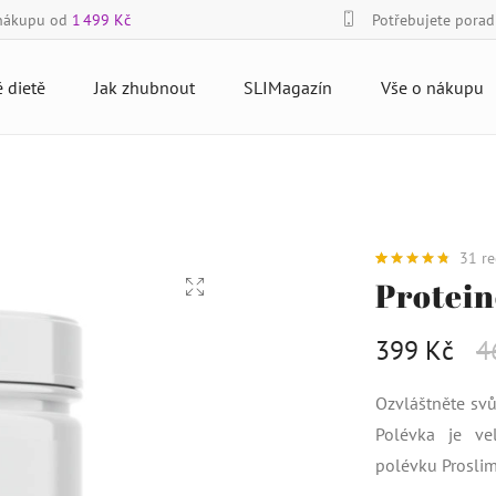
nákupu od
1 499 Kč
Potřebujete poradi
 dietě
Jak zhubnout
SLIMagazín
Vše o nákupu
31
re
Hodnoceno
31
Protein
4.87
z 5 na
základě
hodnocení
399
Kč
4
zákazníků
Ozvláštněte svů
Polévka je ve
polévku Prosli