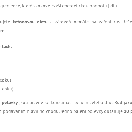
ngredience, které skokově zvýší energetickou hodnotu jídla.
ujete
ketonovou dietu
a zároveň nemáte na vaření čas, řeš
lim
.
ntách:
lepku)
 lepku)
é polévky
jsou určené ke konzumaci během celého dne. Buď jak
ed podáváním hlavního chodu. Jedno balení polévky obsahuje
10 