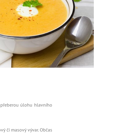
a přeberou úlohu hlavního
nový či masový vývar. Občas