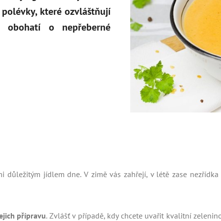
polévky, které ozvláštňují
o obohatí o nepřeberné
mi důležitým jídlem dne. V zimě vás zahřejí, v létě zase nezřídk
ejich přípravu
. Zvlášť v případě, kdy chcete uvařit kvalitní zeleni