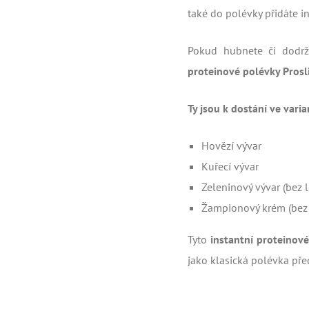
také do polévky přidáte i
Pokud hubnete či dodrž
proteinové polévky Pros
Ty jsou k dostání ve varia
Hovězí vývar
Kuřecí vývar
Zeleninový vývar (bez 
Žampionový krém (bez
Tyto
instantní proteinov
jako klasická polévka př