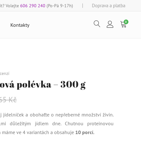
Doprava a platba
t? Volejte
606 290 240
(Po-Pá 9-17h)
0
Kontakty
cenzí
ová polévka – 300 g
65
Kč
j jídelníček a obohaťte o nepřeberné množství živin.
lmi důležitým jídlem dne. Chutnou proteinovou
m máme ve 4 variantách a obsahuje
10 porcí.