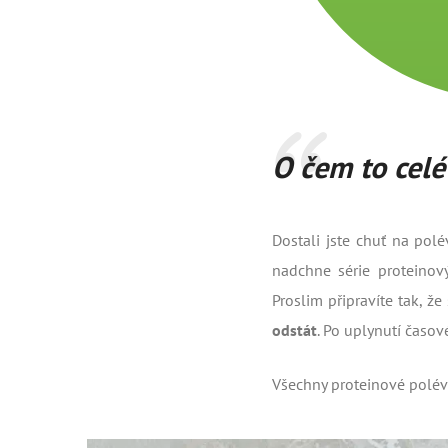
O čem to celé
Dostali jste chuť na pol
nadchne série proteinov
Proslim připravíte tak, ž
odstát
. Po uplynutí časov
Všechny proteinové polév