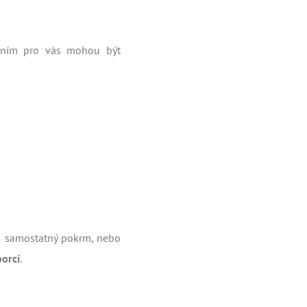
ením pro vás mohou být
o samostatný pokrm, nebo
porcí
.