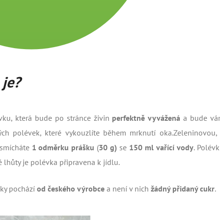
 je?
évku, která bude po stránce živin
perfektně vyvážená
a bude vám
ých polévek, které vykouzlíte během mrknutí oka.Zeleninovou, 
e smícháte
1 odměrku prášku
(
30 g)
se
150 ml vařící vody
. Polév
é lhůty je polévka připravena k jídlu.
ky pochází
od českého výrobce
a není v nich
žádný přidaný cukr
.