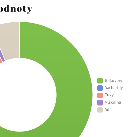
hodnoty
Bílkoviny
Sacharidy
Tuky
Vláknina
Sůl