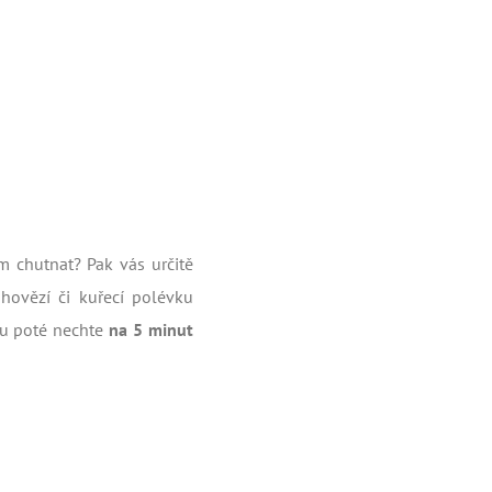
 chutnat? Pak vás určitě
hovězí či kuřecí polévku
ku poté nechte
na 5 minut