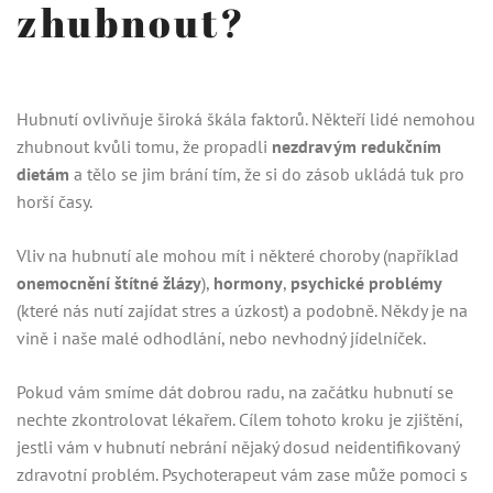
zhubnout?
Hubnutí ovlivňuje široká škála faktorů. Někteří lidé nemohou
zhubnout kvůli tomu, že propadli
nezdravým redukčním
dietám
a tělo se jim brání tím, že si do zásob ukládá tuk pro
horší časy.
Vliv na hubnutí ale mohou mít i některé choroby (například
onemocnění štítné žlázy
),
hormony
,
psychické problémy
(které nás nutí zajídat stres a úzkost) a podobně. Někdy je na
vině i naše malé odhodlání, nebo nevhodný jídelníček.
Pokud vám smíme dát dobrou radu, na začátku hubnutí se
nechte zkontrolovat lékařem. Cílem tohoto kroku je zjištění,
jestli vám v hubnutí nebrání nějaký dosud neidentifikovaný
zdravotní problém. Psychoterapeut vám zase může pomoci s