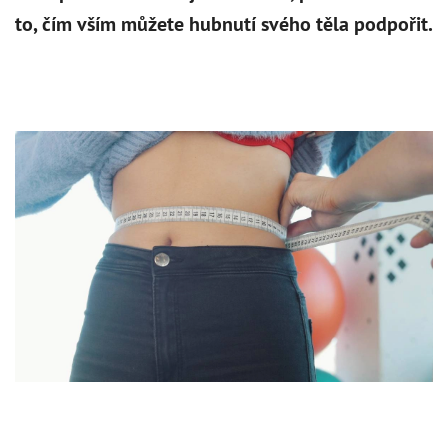
399
Kč
+
DO KOŠÍKU
to, čím vším můžete hubnutí svého těla podpořit.