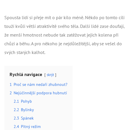
Spousta lidí si přeje mít o pár kilo méně. Někdo po tomto cíli
touží kvůli větší atraktivitě svého těla. Další lidé zase doufají,
že menší hmotnost nebude tak zatěžovat jejich kolena při
chůzi a běhu. A pro někoho je nejdůležitější, aby se vešel do
svých starých kalhot.
Rychlá navigace
skrýt
1
Proč se nám nedaří zhubnout?
2
Nejúčinnější podpora hubnutí
2.1
Pohyb
2.2
Bylinky
2.3
Spánek
2.4
Pitný režim