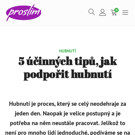
0
HUBNUTÍ
5 účinných tipů, jak
podpořit hubnutí
Hubnutí je proces, který se celý neodehraje za
jeden den. Naopak je velice postupný a je
potřeba na něm neustále pracovat. Jelikož to
Proteinový pudink - 300 g - Banán
není pro mnoho lidí jednoduché, podíváme se na