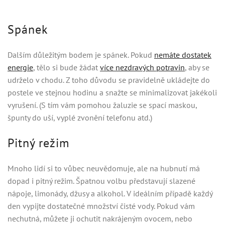
Spánek
Dalším důležitým bodem je spánek. Pokud
nemáte dostatek
energie
, tělo si bude žádat
více nezdravých potravin
, aby se
udrželo v chodu. Z toho důvodu se pravidelně ukládejte do
postele ve stejnou hodinu a snažte se minimalizovat jakékoli
vyrušení. (S tím vám pomohou žaluzie se spací maskou,
špunty do uší, vyplé zvonění telefonu atd.)
Pitný režim
Mnoho lidí si to vůbec neuvědomuje, ale na hubnutí má
dopad i pitný režim. Špatnou volbu představují slazené
nápoje, limonády, džusy a alkohol. V ideálním případě každý
den vypijte dostatečné množství čisté vody. Pokud vám
nechutná, můžete ji ochutit nakrájeným ovocem, nebo