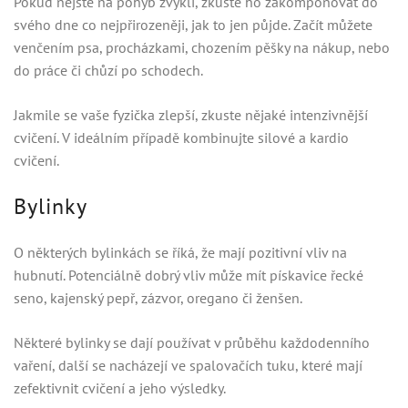
Pokud nejste na pohyb zvyklí, zkuste ho zakomponovat do
svého dne co nejpřirozeněji, jak to jen půjde. Začít můžete
venčením psa, procházkami, chozením pěšky na nákup, nebo
do práce či chůzí po schodech.
Jakmile se vaše fyzička zlepší, zkuste nějaké intenzivnější
cvičení. V ideálním případě kombinujte silové a kardio
cvičení.
Bylinky
O některých bylinkách se říká, že mají pozitivní vliv na
hubnutí. Potenciálně dobrý vliv může mít pískavice řecké
seno, kajenský pepř, zázvor, oregano či ženšen.
Některé bylinky se dají používat v průběhu každodenního
vaření, další se nacházejí ve spalovačích tuku, které mají
zefektivnit cvičení a jeho výsledky.