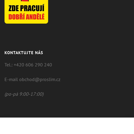
KONTAKTUJTE NÁS
Tel.: +420 606 290 240
E-mail obchod@proslim.cz
(po-pá 9:00-17:00)