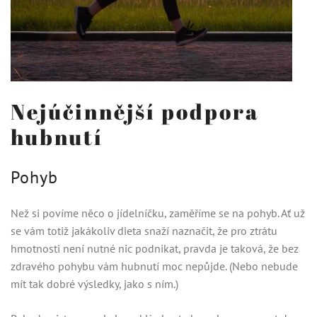
Nejúčinnější podpora
hubnutí
Pohyb
Než si povíme něco o jídelníčku, zaměříme se na pohyb. Ať už
se vám totiž jakákoliv dieta snaží naznačit, že pro ztrátu
hmotnosti není nutné nic podnikat, pravda je taková, že bez
zdravého pohybu vám hubnutí moc nepůjde. (Nebo nebude
mít tak dobré výsledky, jako s ním.)