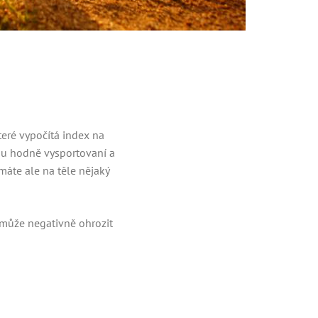
které vypočítá index na
sou hodně vysportovaní a
áte ale na těle nějaký
s může negativně ohrozit