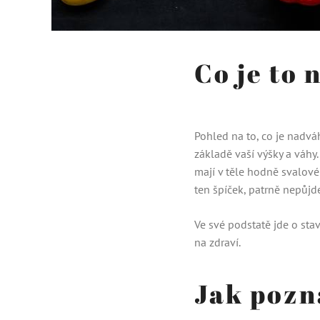
Co je to
Pohled na to, co je nadváh
základě vaší výšky a váhy
mají v těle hodně svalov
ten špíček, patrně nepůjd
Ve své podstatě jde o sta
na zdraví.
Jak pozn