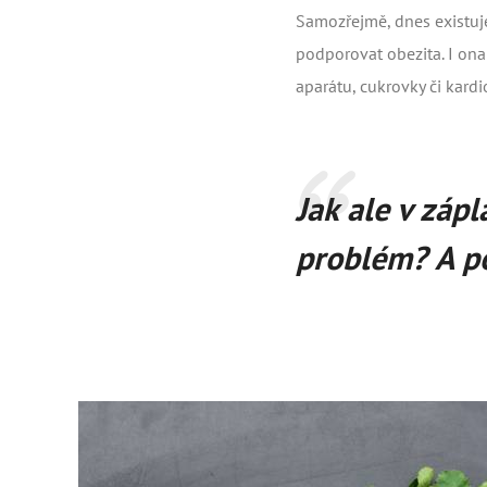
Samozřejmě, dnes existuj
podporovat obezita. I ona
aparátu, cukrovky či kard
Jak ale v záp
problém? A po