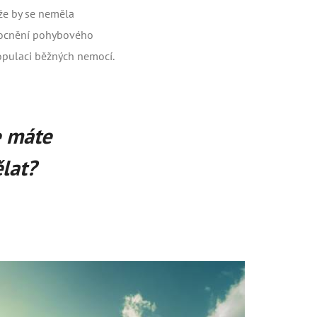
 že by se neměla
nemocnění pohybového
populaci běžných nemocí.
e máte
lat?