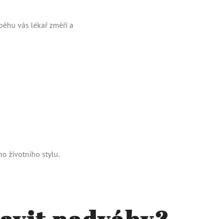
ůběhu vás lékař změří a
o životního stylu.