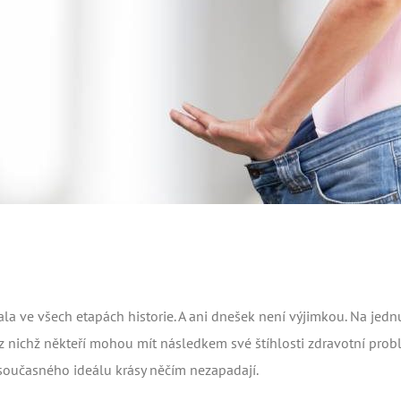
la ve všech etapách historie. A ani dnešek není výjimkou. Na jed
 (z nichž někteří mohou mít následkem své štíhlosti zdravotní prob
současného ideálu krásy něčím nezapadají.