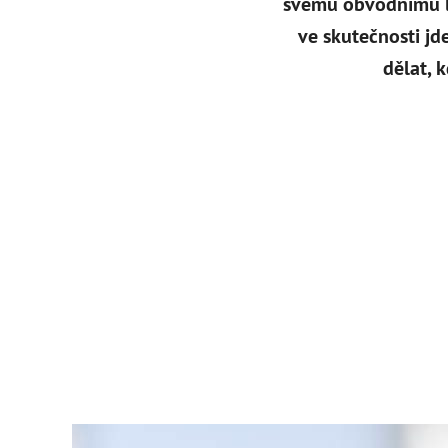
svému obvodnímu lé
ve skutečnosti jd
dělat, 