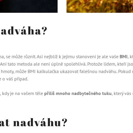
 nadváha?
a, se může různit. Asi nejblíž k jejímu stanovení je ale vaše
BMI
, 
. Ani tato metoda ale není úplně spolehlivá. Protože lidem, kteří j
é hmoty, může BMI kalkulačka ukazovat falešnou nadváhu. Pokud m
e o váš případ.
v, kdy je na vašem těle
příliš mnoho nadbytečného tuku
, který vá
at nadváhu?