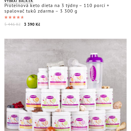
VYBRAT BALÍČEK
Proteinová keto dieta na 3 týdny – 110 porcí +
spalovač tuků zdarma – 3 300 g
Hodnocení
5 446
Kč
3 390
Kč
4.73
z 5