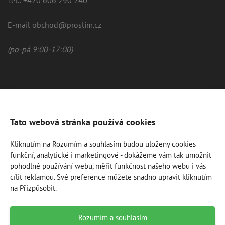
Tel.: +420 606 290 240
E-mail obchod@proslim.cz
(po-pá 9:00-17:00)
Tato webová stránka používá cookies
Kliknutím na Rozumím a souhlasím budou uloženy cookies
funkční, analytické i marketingové - dokážeme vám tak umožnit
pohodlné používání webu, měřit funkčnost našeho webu i vás
cílit reklamou. Své preference můžete snadno upravit kliknutím
na Přizpůsobit.
* Výsledky keto diety nejsou zaručeny pro každého a liší se podle
individuálních dispozic klienta. Doporučujeme se poradit s lékařem
před zahájením dietního programu.
Rozumím a souhlasím