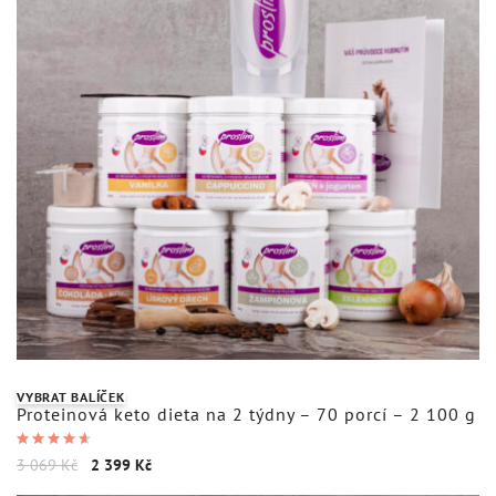
VYBRAT BALÍČEK
Proteinová keto dieta na 2 týdny – 70 porcí – 2 100 g
Hodnocení
3 069
Kč
2 399
Kč
4.71
z 5