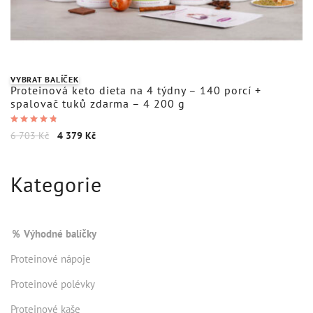
VYBRAT BALÍČEK
Proteinová keto dieta na 4 týdny – 140 porcí +
spalovač tuků zdarma – 4 200 g
Hodnocení
6 703
Kč
4 379
Kč
4.84
z 5
Kategorie
％ Výhodné balíčky
Proteinové nápoje
Proteinové polévky
Proteinové kaše