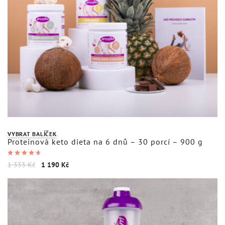
489
Kč
+
DO KOŠÍKU
VYBRAT BALÍČEK
Proteinová keto dieta na 6 dnů – 30 porcí – 900 g
Hodnocení
1 333
Kč
1 190
Kč
4.67
z 5