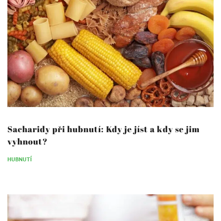
Sacharidy při hubnutí: Kdy je jíst a kdy se jim
vyhnout?
HUBNUTÍ