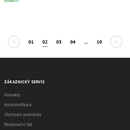
HUBNUTÍ
01
02
03
04
…
10
ZÁKAZNICKÝ SERVIS
Kontakty
Kontraindikace
Obchodní podmínky
Reklamační řád