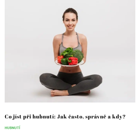
Co jíst při hubnutí: Jak často, správně a kdy?
HUBNUTÍ