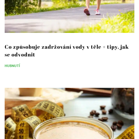
399
Kč
+
DO KOŠÍKU
Co způsobuje zadržování vody v těle + tipy, jak
se odvodnit
HUBNUTÍ