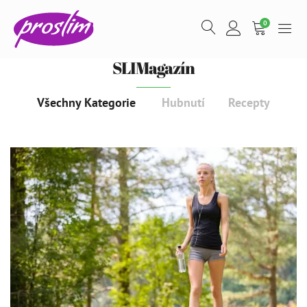
0
SLIMagazín
Všechny Kategorie
Hubnutí
Recepty
Proteinový pudink - 300 g - Banán