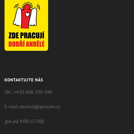
KONTAKTUJTE NÁS
Tel.: +420 606 290 240
E-mail obchod@proslim.cz
(po-pá 9:00-17:00)